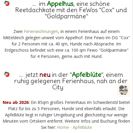
... im
Appelhus
, eine schöne
Reetdachkate mit den FeWos "Cox" und
"Goldparmäne"
Zwei
Ferienwohnungen
, in einem Ferienhaus auf einem
Mittelde
ich gelegen unweit vom Appelhof. Eine Fewo im DG "Cox"
für 2 Personen mit ca. 40 qm, Hunde nach Absprache. Im
Erdgeschoss befindet sich eine ca. 100 qm Fewo "Goldparmäne"
für 4 Personen, gerne auch mit Hund.
... jetzt
neu
in der "
Apfelblüte
", einem
ruhig gelegenen Ferienhaus, nah an der
City
Neu ab 2026:
Ein 85qm großes Ferienhaus im Schwedenstil bietet
Platz für bis zu 5 Personen, Hunde sind ebenfalls erlaubt. Die
Apfelblüte liegt in ruhiger Umgebung und gleichzeitig nur wenige
Minuten vom Ortskern entfernt. Weitere Infos und Buchung finden
Sie hier:
Home - Apfelblüte