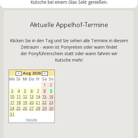
Kutsche bei einem Glas Sekt genießen.
Aktuelle Appelhof-Termine
Klicken Sie in den Tag und Sie sehen alle Termine in diesem
Zeitraum - wann ist Ponyreiten oder wann findet
der Ponyführerschein statt oder wann fahren wir
Kutsche mehr:
Aug 2026
Mo
Di
Mi
Do
Fr
Sa
So
1
2
3
4
5
6
7
8
9
10
11
12
13
14
15
16
17
18
19
20
21
22
23
24
25
26
27
28
29
30
31
Heute