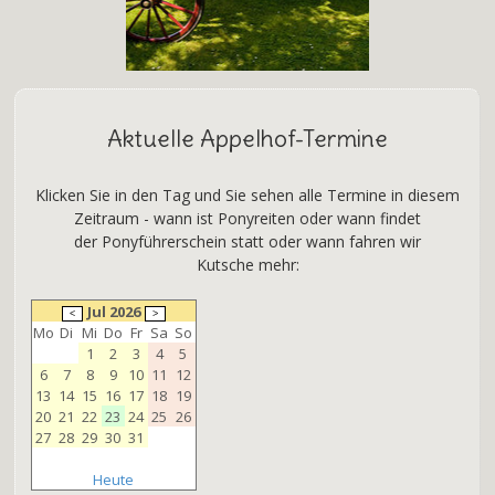
Aktuelle Appelhof-Termine
Klicken Sie in den Tag und Sie sehen alle Termine in diesem
Zeitraum - wann ist Ponyreiten oder wann findet
der Ponyführerschein statt oder wann fahren wir
Kutsche mehr:
Jul 2026
Mo
Di
Mi
Do
Fr
Sa
So
1
2
3
4
5
6
7
8
9
10
11
12
13
14
15
16
17
18
19
20
21
22
23
24
25
26
27
28
29
30
31
Heute