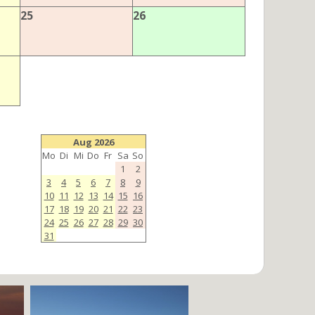
25
26
Aug 2026
Mo
Di
Mi
Do
Fr
Sa
So
1
2
3
4
5
6
7
8
9
10
11
12
13
14
15
16
17
18
19
20
21
22
23
24
25
26
27
28
29
30
31