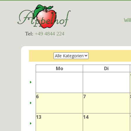
Wi
Tel:
+49 4844 224
Mo
Di
6
7
13
14