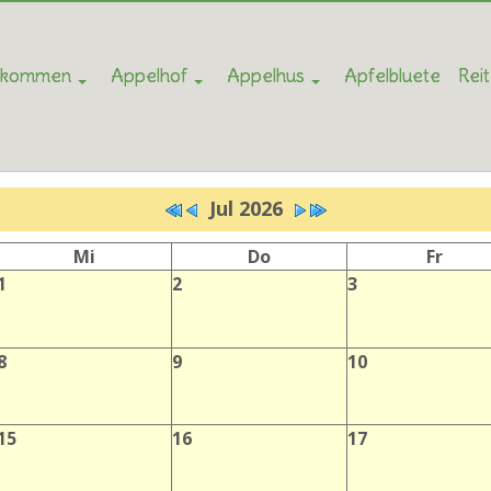
llkommen
Appelhof
Appelhus
Apfelbluete
Rei
Jul 2026
Mi
Do
Fr
1
2
3
8
9
10
15
16
17