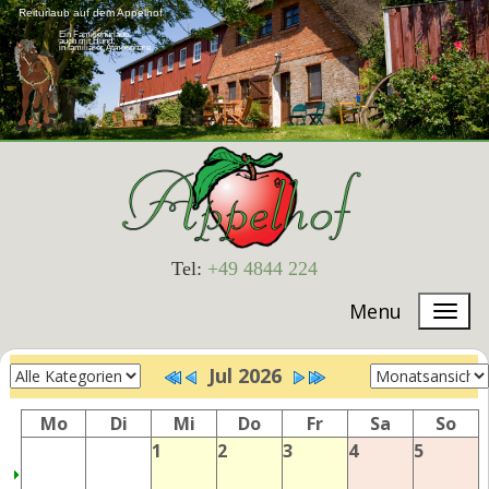
Reiturlaub auf dem Appelhof
Ein Familienurlaub,
auch mit Hund,
in familiärer Atmosphäre.
Tel:
+49 4844 224
Menu
Jul 2026
Mo
Di
Mi
Do
Fr
Sa
So
1
2
3
4
5