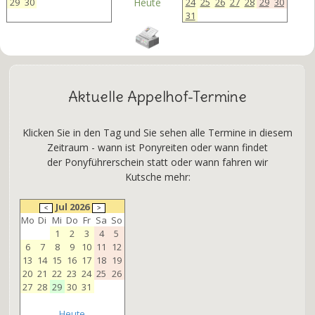
29
30
Heute
24
25
26
27
28
29
30
31
Aktuelle Appelhof-Termine
Klicken Sie in den Tag und Sie sehen alle Termine in diesem
Zeitraum - wann ist Ponyreiten oder wann findet
der Ponyführerschein statt oder wann fahren wir
Kutsche mehr:
Jul 2026
Mo
Di
Mi
Do
Fr
Sa
So
1
2
3
4
5
6
7
8
9
10
11
12
13
14
15
16
17
18
19
20
21
22
23
24
25
26
27
28
29
30
31
Heute