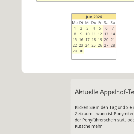
Jun 2026
Mo
Di
Mi
Do
Fr
Sa
So
1
2
3
4
5
6
7
8
9
10
11
12
13
14
15
16
17
18
19
20
21
22
23
24
25
26
27
28
29
30
Aktuelle Appelhof-T
Klicken Sie in den Tag und Sie
Zeitraum - wann ist Ponyreite
der Ponyführerschein statt od
Kutsche mehr: