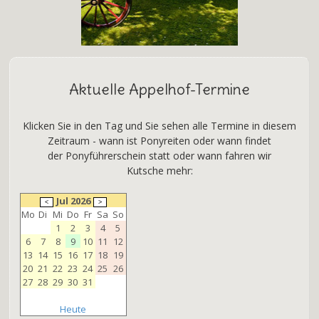
Aktuelle Appelhof-Termine
Klicken Sie in den Tag und Sie sehen alle Termine in diesem
Zeitraum - wann ist Ponyreiten oder wann findet
der Ponyführerschein statt oder wann fahren wir
Kutsche mehr:
Jul 2026
Mo
Di
Mi
Do
Fr
Sa
So
1
2
3
4
5
6
7
8
9
10
11
12
13
14
15
16
17
18
19
20
21
22
23
24
25
26
27
28
29
30
31
Heute